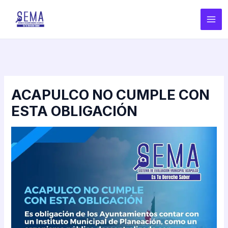
Ir
Navegación
Mai
al
de
Men
contenido
entradas
ACAPULCO NO CUMPLE CON
ESTA OBLIGACIÓN