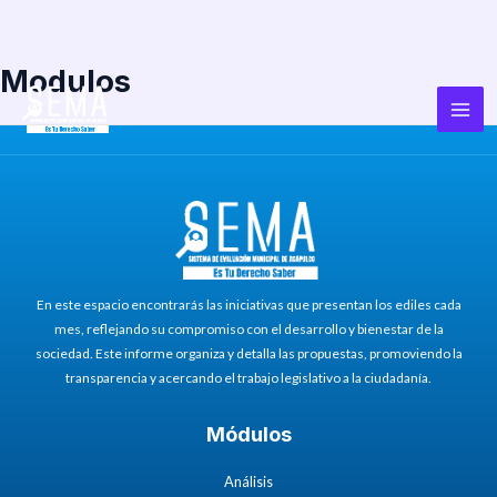
Modulos
Ir
Mai
al
Men
contenido
En este espacio encontrarás las iniciativas que presentan los ediles cada
mes, reflejando su compromiso con el desarrollo y bienestar de la
sociedad. Este informe organiza y detalla las propuestas, promoviendo la
transparencia y acercando el trabajo legislativo a la ciudadanía.
Módulos
Análisis